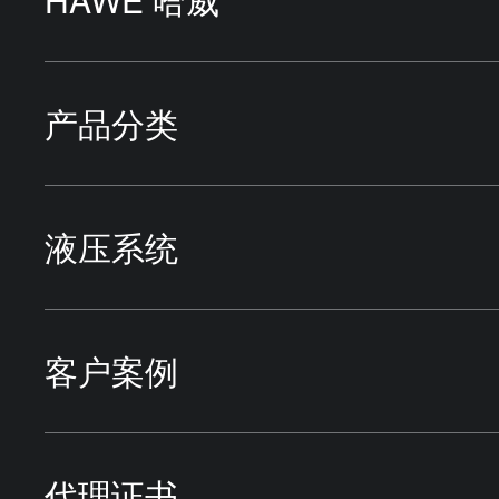
液压马达
液压泵站
产品分类
液压缸
液压泵
HYDAC贺德克
液压系统
管件
液压油缸
TOKYO KEIKI东京计器
机床行业
客户案例
蓄能器
方向控制阀
HIROSE广濑
冶金行业
应用行业
代理证书