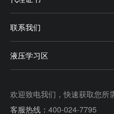
派克过滤
压力控制阀
DAIKIN大金
试验设备
液压系统案例
联系我们
方向控制阀
流量控制阀
VICKERS威格士
电厂行业
液压学习区
压力控制阀
液压附件
SUNFAB胜凡
液压阀块
技术咨询
流量控制阀
HUADE华德
欢迎致电我们，快速获取您所
汽车行业
选型指导
客服热线：
400-024-7795