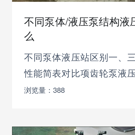
不同泵体/液压泵结构液
么
不同泵体液压站区别一、
性能简表对比项齿轮泵液
轴向柱塞泵液压站工作压力外
浏览量：388
内齿≤25MPa14~31.5MPa3
噪音脉动噪音大、流量