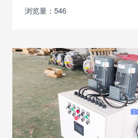
构：标准化泵、阀、油箱、机
浏览量：546
压力 / 流量规格，批量量产
备货，3-7 天发