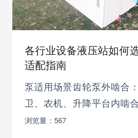
各行业设备液压站如何选
适配指南
泵适用场景齿轮泵外啮合
卫、农机、升降平台内啮
型工装、精密轻载机床叶
浏览量：567
床、固定循环夹紧设备变