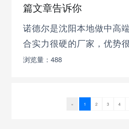
篇文章告诉你
诺德尔是沈阳本地做中高
合实力很硬的厂家，优势
硬资质（区别普通小加工
浏览量：488
元件渠道正规派克 Parke
代理哈威 HAWE、贺德克 H
«
1
2
3
4