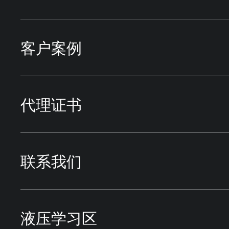
管件
液压油缸
TOKYO KEIKI东京计器
机床行业
客户案例
蓄能器
方向控制阀
HIROSE广濑
冶金行业
应用行业
代理证书
派克过滤
压力控制阀
DAIKIN大金
试验设备
液压系统案例
联系我们
方向控制阀
流量控制阀
VICKERS威格士
电厂行业
液压学习区