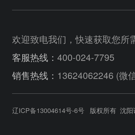
压力控制阀
液压附件
SUNFAB胜凡
液压阀块
技术咨询
流量控制阀
HUADE华德
欢迎致电我们，快速获取您所
汽车行业
选型指导
客服热线：
400-024-7795
销售热线：
13624062246
(微
公司动态
辽ICP备13004614号-6号
版权所有 沈阳